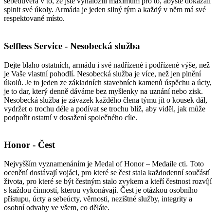
sebedůvěra v to, že jste vynaložili maximum pro to, abyste dokázali
splnit své úkoly. Armáda je jeden silný tým a každý v něm má své
respektované místo.
Selfless Service - Nesobecká služba
Dejte blaho ostatních, armádu i své nadřízené i podřízené výše, než
je Vaše vlastní pohodlí. Nesobecká služba je více, než jen plnění
úkolů. Je to jeden ze základních stavebních kamenů úspěchu a úcty,
je to dar, který denně dáváme bez myšlenky na uznání nebo zisk.
Nesobecká služba je závazek každého člena týmu jít o kousek dál,
vydržet o trochu déle a podívat se trochu blíž, aby viděl, jak může
podpořit ostatní v dosažení společného cíle.
Honor - Čest
Nejvyšším vyznamenáním je Medal of Honor – Medaile cti. Toto
ocenění dostávají vojáci, pro které se čest stala každodenní součástí
života, pro které se být čestným stalo zvykem a kteří čestnost rozvíjí
s každou činností, kterou vykonávají. Čest je otázkou osobního
přístupu, úcty a sebeúcty, věrnosti, nezištné služby, integrity a
osobní odvahy ve všem, co děláte.