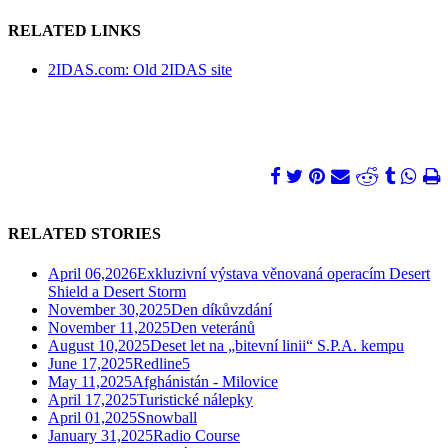
RELATED LINKS
2IDAS.com: Old 2IDAS site
RELATED STORIES
April 06,2026
Exkluzivní výstava věnovaná operacím Desert
Shield a Desert Storm
November 30,2025
Den díkůvzdání
November 11,2025
Den veteránů
August 10,2025
Deset let na „bitevní linii“ S.P.A. kempu
June 17,2025
Redline5
May 11,2025
Afghánistán - Milovice
April 17,2025
Turistické nálepky
April 01,2025
Snowball
January 31,2025
Radio Course