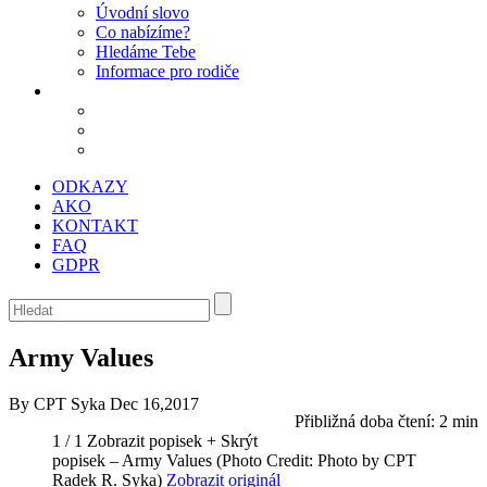
Úvodní slovo
Co nabízíme?
Hledáme Tebe
Informace pro rodiče
ODKAZY
AKO
KONTAKT
FAQ
GDPR
Army Values
By CPT Syka
Dec 16,2017
Přibližná doba čtení:
2 min
1 / 1
Zobrazit popisek +
Skrýt
popisek –
Army Values
(Photo Credit: Photo by CPT
Radek R. Syka)
Zobrazit originál