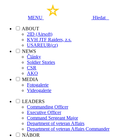
MENU
Hledat
ABOUT
2ID (Airsoft)
KVH JTF Raiders, z.s.
USAREUR(cz)
NEWS
Články
Soldier Stories
CSR
AKO
MEDIA
Fotogalerie
Videogalerie
LEADERS
Commanding Officer
Executive Officer
Command Sergeant Major
Department of veteran Affairs
Department of veteran Affairs Commander
NÁBOR