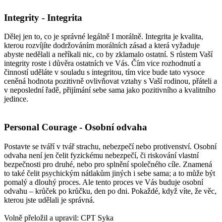
Integrity - Integrita
Dělej jen to, co je správné legálně I morálně. Integrita je kvalita,
kterou rozvíjíte dodržováním morálních zásad a která vyžaduje
abyste nedělali a neříkali nic, co by zklamalo ostatní. S růstem Vaší
integrity roste i důvěra ostatních ve Vás. Čím vice rozhodnutí a
činností uděláte v souladu s integritou, tím vice bude tato vysoce
ceněná hodnota pozitivně ovlivňovat vztahy s Vaší rodinou, přáteli a
v neposlední řadě, přijímání sebe sama jako pozitivního a kvalitního
jedince.
Personal Courage - Osobní odvaha
Postavte se tváří v tvář strachu, nebezpečí nebo protivenství. Osobní
odvaha není jen čelit fyzickému nebezpečí, či riskování vlastní
bezpečnosti pro druhé, nebo pro splnění společného cíle. Znamená
to také čelit psychickým nátlakům jiných i sebe sama; a to může být
pomalý a dlouhý proces. Ale tento proces ve Vás buduje osobní
odvahu – krůček po krůčku, den po dni. Pokaždé, když víte, že věc,
kterou jste udělali je správná.
Volně přeložil a upravil: CPT Syka