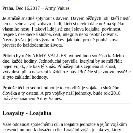
Praha, Dec 16,2017 -- Army Values
Je strašně snadné splynout s davem. Davem běžných lidí, kteří hledí
jen na sebe a svoji zábavu. Lidí, kteří si nevidí dále než na špičku
vlastního nosu. I takoví lidé jistě znají slova loajalita, povinnost,
respekt, nesobecká služba, čest, integrita nebo osobní odvaha.
Neznají však jejich význam. Neví jak tato, pro ně pouhá slova,
převést do každodenního života.
Přitom by měly ARMY VALUES být nedílnou součástí každého
dne, každé hodiny. Jednoduchá pravidla, kterými by se měl řídit
nejen voják, ale každý z nás. Přinášejí totiž zejména slušnost,
vytvalost, píli a nasazení každého z nás. Přečtěte si je znovu, osvěžte
si tyto základní hodnoty.
Protože těchto sedm hodnot je to co odlišuje vojáka a slušného
člověka a ty ostatní. A pro vojáky naší jednotky, bude rok 2018
právě ve znamení Army Values.
Loayalty - Loajalita
Vaše oddanost společnému cíli a loajalita jednotce a jejím vojákům
je esencí nutnou k dosažení cíle. Loajální voják je takový, který