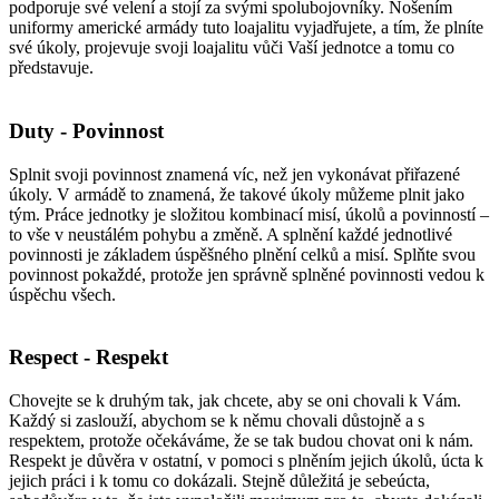
podporuje své velení a stojí za svými spolubojovníky. Nošením
uniformy americké armády tuto loajalitu vyjadřujete, a tím, že plníte
své úkoly, projevuje svoji loajalitu vůči Vaší jednotce a tomu co
představuje.
Duty - Povinnost
Splnit svoji povinnost znamená víc, než jen vykonávat přiřazené
úkoly. V armádě to znamená, že takové úkoly můžeme plnit jako
tým. Práce jednotky je složitou kombinací misí, úkolů a povinností –
to vše v neustálém pohybu a změně. A splnění každé jednotlivé
povinnosti je základem úspěšného plnění celků a misí. Splňte svou
povinnost pokaždé, protože jen správně splněné povinnosti vedou k
úspěchu všech.
Respect - Respekt
Chovejte se k druhým tak, jak chcete, aby se oni chovali k Vám.
Každý si zaslouží, abychom se k němu chovali důstojně a s
respektem, protože očekáváme, že se tak budou chovat oni k nám.
Respekt je důvěra v ostatní, v pomoci s plněním jejich úkolů, úcta k
jejich práci i k tomu co dokázali. Stejně důležitá je sebeúcta,