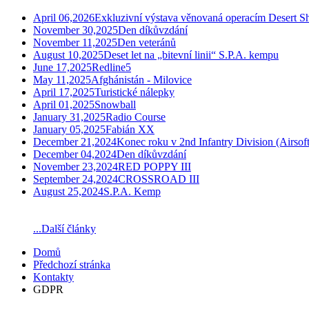
April 06,2026
Exkluzivní výstava věnovaná operacím Desert Sh
November 30,2025
Den díkůvzdání
November 11,2025
Den veteránů
August 10,2025
Deset let na „bitevní linii“ S.P.A. kempu
June 17,2025
Redline5
May 11,2025
Afghánistán - Milovice
April 17,2025
Turistické nálepky
April 01,2025
Snowball
January 31,2025
Radio Course
January 05,2025
Fabián XX
December 21,2024
Konec roku v 2nd Infantry Division (Airsoft
December 04,2024
Den díkůvzdání
November 23,2024
RED POPPY III
September 24,2024
CROSSROAD III
August 25,2024
S.P.A. Kemp
...Další články
Domů
Předchozí stránka
Kontakty
GDPR