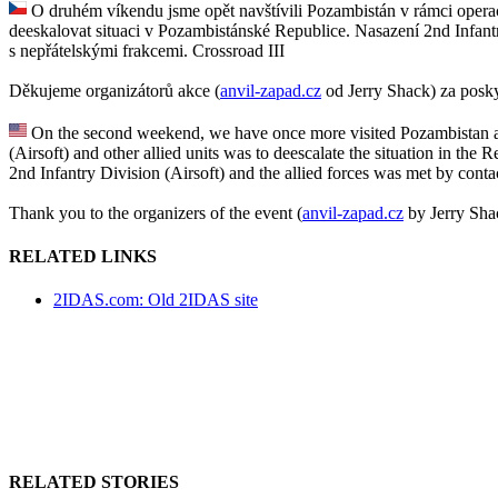
O druhém víkendu jsme opět navštívili Pozambistán v rámci operace
deeskalovat situaci v Pozambistánské Republice. Nasazení 2nd Infantry
s nepřátelskými frakcemi. Crossroad III
Děkujeme organizátorů akce (
anvil-zapad.cz
od Jerry Shack) za posky
On the second weekend, we have once more visited Pozambistan as 
(Airsoft) and other allied units was to deescalate the situation in the
2nd Infantry Division (Airsoft) and the allied forces was met by conta
Thank you to the organizers of the event (
anvil-zapad.cz
by Jerry Sha
RELATED LINKS
2IDAS.com: Old 2IDAS site
RELATED STORIES