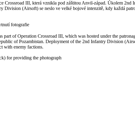
 Crossroad III, která vznikla pod záštitou Anvil-západ. Úkolem 2nd Inf
 Division (Airsoft) se neslo ve velké bojové intenzitě, kdy každá patr
tnutí fotografie
part of Operation Crossroad III, which was hosted under the patronage
 Republic of Pozambistan. Deployment of the 2nd Infantry Division (Airsof
ct with enemy factions.
ck) for providing the photograph