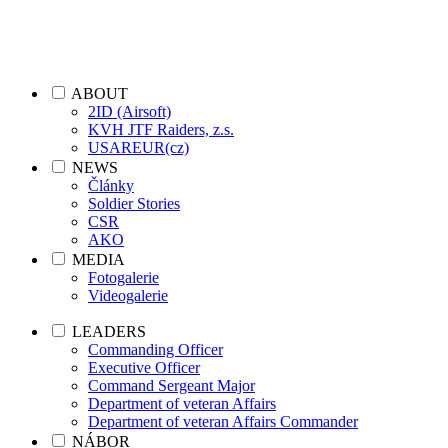
ABOUT
2ID (Airsoft)
KVH JTF Raiders, z.s.
USAREUR(cz)
NEWS
Články
Soldier Stories
CSR
AKO
MEDIA
Fotogalerie
Videogalerie
LEADERS
Commanding Officer
Executive Officer
Command Sergeant Major
Department of veteran Affairs
Department of veteran Affairs Commander
NÁBOR