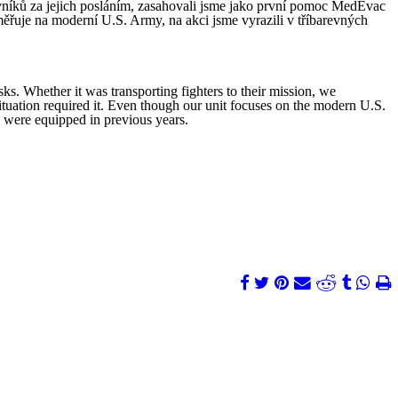
vníků za jejich posláním, zasahovali jsme jako první pomoc MedEvac
aměřuje na moderní U.S. Army, na akci jsme vyrazili v tříbarevných
s. Whether it was transporting fighters to their mission, we
 situation required it. Even though our unit focuses on the modern U.S.
n were equipped in previous years.