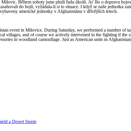
o Milovic. Během soboty jsme plnili řadu úkolů. Ať šlo o dopravu bojo
asahovali do bojů, vyžádala-li si to situace. I když se naše jednotka z
vybaveny americké jednotky v Afghanistánu v dřívějších letech.
istan event in Milovice. During Saturday, we performed a number of task
al villages, and of course we actively intervened in the fighting if the
cessories in woodland camouflage. Just as American units in Afghanista
ield a Desert Storm