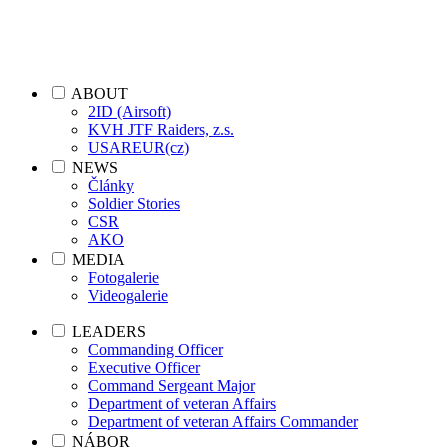
ABOUT
2ID (Airsoft)
KVH JTF Raiders, z.s.
USAREUR(cz)
NEWS
Články
Soldier Stories
CSR
AKO
MEDIA
Fotogalerie
Videogalerie
LEADERS
Commanding Officer
Executive Officer
Command Sergeant Major
Department of veteran Affairs
Department of veteran Affairs Commander
NÁBOR