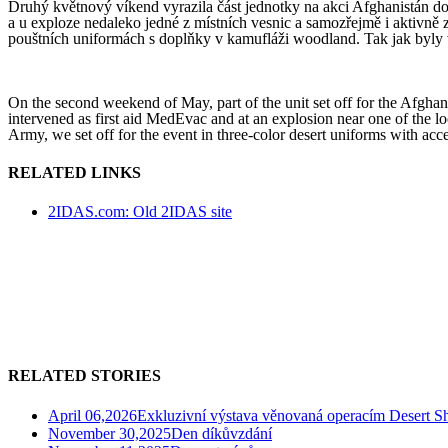
Druhý květnový víkend vyrazila část jednotky na akci Afghanistán d
a u exploze nedaleko jedné z místních vesnic a samozřejmě i aktivně z
pouštních uniformách s doplňky v kamufláži woodland. Tak jak byly 
On the second weekend of May, part of the unit set off for the Afghan
intervened as first aid MedEvac and at an explosion near one of the loc
Army, we set off for the event in three-color desert uniforms with ac
RELATED LINKS
2IDAS.com: Old 2IDAS site
RELATED STORIES
April 06,2026
Exkluzivní výstava věnovaná operacím Desert Sh
November 30,2025
Den díkůvzdání