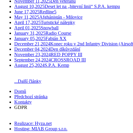
November 11,2025
Den veteránů
August 10,2025
Deset let na „bitevní linii“ S.P.A. kempu
June 17,2025
Redline5
May 11,2025
Afghánistán - Milovice
April 17,2025
Turistické nálepky
April 01,2025
Snowball
January 31,2025
Radio Course
January 05,2025
Fabián XX
December 21,2024
Konec roku v 2nd Infantry Division (Airsoft
December 04,2024
Den díkůvzdání
November 23,2024
RED POPPY III
September 24,2024
CROSSROAD III
August 25,2024
S.P.A. Kemp
...Další články
Domů
Předchozí stránka
Kontakty
GDPR
Realizace: Hyza.net
Hosting: MIAB Group s.r.o.