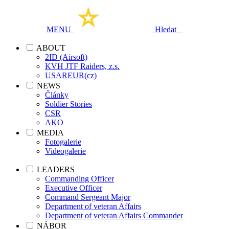
MENU
Hledat
ABOUT
2ID (Airsoft)
KVH JTF Raiders, z.s.
USAREUR(cz)
NEWS
Články
Soldier Stories
CSR
AKO
MEDIA
Fotogalerie
Videogalerie
LEADERS
Commanding Officer
Executive Officer
Command Sergeant Major
Department of veteran Affairs
Department of veteran Affairs Commander
NÁBOR