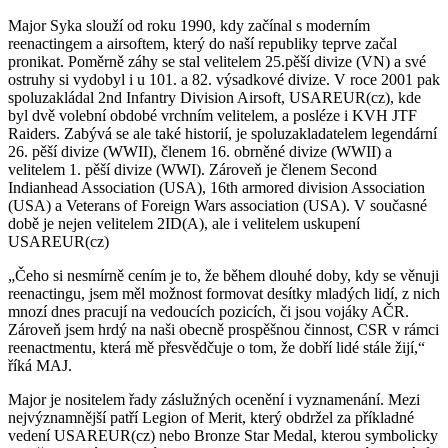
Major Syka slouží od roku 1990, kdy začínal s moderním
reenactingem a airsoftem, který do naší republiky teprve začal
pronikat. Poměrně záhy se stal velitelem 25.pěší divize (VN) a své
ostruhy si vydobyl i u 101. a 82. výsadkové divize. V roce 2001 pak
spoluzakládal 2nd Infantry Division Airsoft, USAREUR(cz), kde
byl dvě volební obdobé vrchním velitelem, a posléze i KVH JTF
Raiders. Zabývá se ale také historií, je spoluzakladatelem legendární
26. pěší divize (WWII), členem 16. obrněné divize (WWII) a
velitelem 1. pěší divize (WWI). Zároveň je členem Second
Indianhead Association (USA), 16th armored division Association
(USA) a Veterans of Foreign Wars association (USA). V současné
době je nejen velitelem 2ID(A), ale i velitelem uskupení
USAREUR(cz)
„Čeho si nesmírně cením je to, že během dlouhé doby, kdy se věnuji
reenactingu, jsem měl možnost formovat desítky mladých lidí, z nich
mnozí dnes pracují na vedoucích pozicích, či jsou vojáky AČR.
Zároveň jsem hrdý na naši obecně prospěšnou činnost, CSR v rámci
reenactmentu, která mě přesvědčuje o tom, že dobří lidé stále žijí,“
říká MAJ.
Major je nositelem řady záslužných ocenění i vyznamenání. Mezi
nejvýznamnější patří Legion of Merit, který obdržel za příkladné
vedení USAREUR(cz) nebo Bronze Star Medal, kterou symbolicky