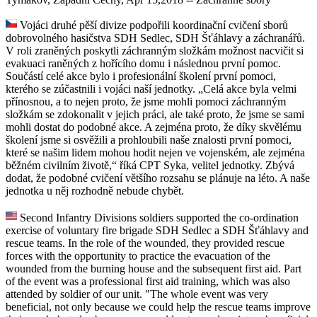
Vojáci druhé pěší divize podpořili koordinační cvičení sborů
dobrovolného hasičstva SDH Sedlec, SDH Šťáhlavy a záchranářů.
V roli zraněných poskytli záchranným složkám možnost nacvičit si
evakuaci raněných z hořícího domu i následnou první pomoc.
Součástí celé akce bylo i profesionální školení první pomoci,
kterého se zúčastnili i vojáci naší jednotky. „Celá akce byla velmi
přínosnou, a to nejen proto, že jsme mohli pomoci záchranným
složkám se zdokonalit v jejich práci, ale také proto, že jsme se sami
mohli dostat do podobné akce. A zejména proto, že díky skvělému
školení jsme si osvěžili a prohloubili naše znalosti první pomoci,
které se našim lidem mohou hodit nejen ve vojenském, ale zejména
běžném civilním životě,“ říká CPT Syka, velitel jednotky. Zbývá
dodat, že podobné cvičení většího rozsahu se plánuje na léto. A naše
jednotka u něj rozhodně nebude chybět.
Second Infantry Divisions soldiers supported the co-ordination
exercise of voluntary fire brigade SDH Sedlec a SDH Šťáhlavy and
rescue teams. In the role of the wounded, they provided rescue
forces with the opportunity to practice the evacuation of the
wounded from the burning house and the subsequent first aid. Part
of the event was a professional first aid training, which was also
attended by soldier of our unit. "The whole event was very
beneficial, not only because we could help the rescue teams improve