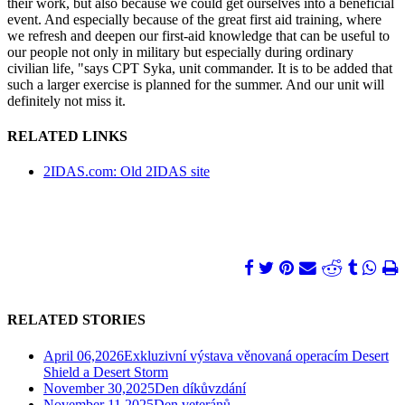
their work, but also because we could get ourselves into a beneficial
event. And especially because of the great first aid training, where
we refresh and deepen our first-aid knowledge that can be useful to
our people not only in military but especially during ordinary
civilian life, "says CPT Syka, unit commander. It is to be added that
such a larger exercise is planned for the summer. And our unit will
definitely not miss it.
RELATED LINKS
2IDAS.com: Old 2IDAS site
RELATED STORIES
April 06,2026
Exkluzivní výstava věnovaná operacím Desert
Shield a Desert Storm
November 30,2025
Den díkůvzdání
November 11,2025
Den veteránů