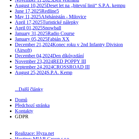
August 10,2025
Deset let na „bitevní linii“ S.P.A. kempu
June 17,2025
Redline5
May 11,2025
Afghánistán - Milovice
April 17,2025
Turistické nálepky
April 01,2025
Snowball
January 31,2025
Radio Course
January 05,2025
Fabián XX
December 21,2024
Konec roku v 2nd Infantry Division
(Airsoft)
December 04,2024
Den díkůvzdání
November 23,2024
RED POPPY III
September 24,2024
CROSSROAD III
August 25,2024
S.P.A. Kemp
...Další články
Domů
Předchozí stránka
Kontakty
GDPR
Realizace: Hyza.net
Hosting: MIAB Group s.r.o.