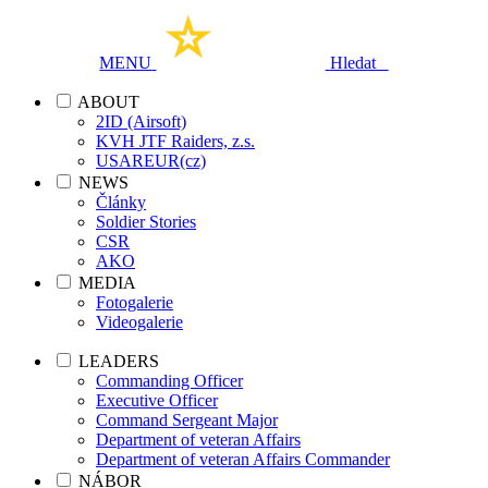
MENU
Hledat
ABOUT
2ID (Airsoft)
KVH JTF Raiders, z.s.
USAREUR(cz)
NEWS
Články
Soldier Stories
CSR
AKO
MEDIA
Fotogalerie
Videogalerie
LEADERS
Commanding Officer
Executive Officer
Command Sergeant Major
Department of veteran Affairs
Department of veteran Affairs Commander
NÁBOR