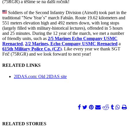
(75RGR) a těšíme se na další ročník!
Soldiers of the Second Infantry Division (Airsoft) took part in the
traditional "New Year`s" march Fabián. Route 19.62 kilometers and
551 meters elevation high and 492 meters down, with long stops
(largely filled with military-historical lectures), offended in 5 hours
and 25 minutes. During the 12 year of the march, we met a number
of friendly units, such as
2/5 Marines Echo Company USMC
Reenacted
,
2/2 Marines, Echo Company USMC Reenacted
a
615th Military Police Co. (CZ)
. Like every year we thank SGT
Frič (75RGR) and we look forward to next year!
RELATED LINKS
2IDAS.com: Old 2IDAS site
RELATED STORIES