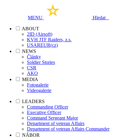
MENU
Hledat
ABOUT
2ID (Airsoft)
KVH JTF Raiders, z.s.
USAREUR(cz)
NEWS
Články
Soldier Stories
CSR
AKO
MEDIA
Fotogalerie
Videogalerie
LEADERS
Commanding Officer
Executive Officer
Command Sergeant Major
Department of veteran Affairs
Department of veteran Affairs Commander
NÁBOR