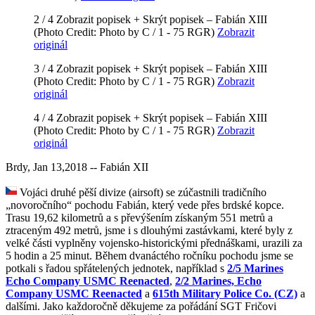
2 / 4
Zobrazit popisek +
Skrýt popisek –
Fabián XIII
(Photo Credit: Photo by C / 1 - 75 RGR)
Zobrazit
originál
3 / 4
Zobrazit popisek +
Skrýt popisek –
Fabián XIII
(Photo Credit: Photo by C / 1 - 75 RGR)
Zobrazit
originál
4 / 4
Zobrazit popisek +
Skrýt popisek –
Fabián XIII
(Photo Credit: Photo by C / 1 - 75 RGR)
Zobrazit
originál
Brdy, Jan 13,2018 -- Fabián XII
Vojáci druhé pěší divize (airsoft) se zúčastnili tradičního
„novoročního“ pochodu Fabián, který vede přes brdské kopce.
Trasu 19,62 kilometrů a s převýšením získaným 551 metrů a
ztraceným 492 metrů, jsme i s dlouhými zastávkami, které byly z
velké části vyplněny vojensko-historickými přednáškami, urazili za
5 hodin a 25 minut. Během dvanáctého ročníku pochodu jsme se
potkali s řadou spřátelených jednotek, například s
2/5 Marines
Echo Company USMC Reenacted
,
2/2 Marines, Echo
Company USMC Reenacted
a
615th Military Police Co. (CZ)
a
dalšími. Jako každoročně děkujeme za pořádání SGT Fričovi