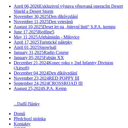
April 06,2026
Exkluzivní výstava věnovaná operacím Desert
Shield a Desert Storm
November 30,2025
Den díkůvzdání
November 11,2025
Den veteránů
August 10,2025
Deset let na „bitevní linii“ S.P.A. kempu
June 17,2025
Redline5
May 11,2025
Afghánistán - Milovice
April 17,2025
Turistické nálepky
April 01,2025
Snowball
January 31,2025
Radio Course
January 05,2025
Fabián XX
December 21,2024
Konec roku v 2nd Infantry Division
(Airsoft)
December 04,2024
Den díkůvzdání
November 23,2024
RED POPPY III
September 24,2024
CROSSROAD III
August 25,2024
S.P.A. Kemp
...Další články
Domů
Předchozí stránka
Kontakty