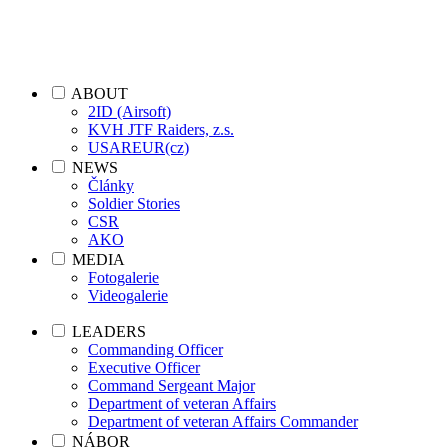
ABOUT
2ID (Airsoft)
KVH JTF Raiders, z.s.
USAREUR(cz)
NEWS
Články
Soldier Stories
CSR
AKO
MEDIA
Fotogalerie
Videogalerie
LEADERS
Commanding Officer
Executive Officer
Command Sergeant Major
Department of veteran Affairs
Department of veteran Affairs Commander
NÁBOR