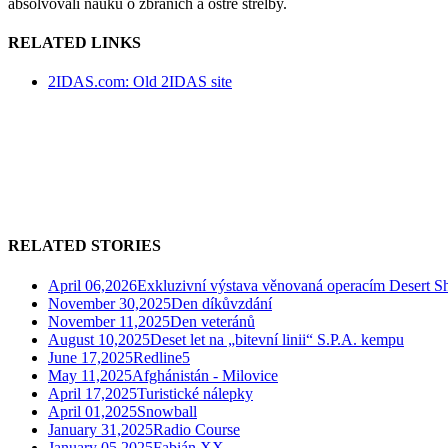
absolvovali nauku o zbraních a ostré střelby.
RELATED LINKS
2IDAS.com: Old 2IDAS site
RELATED STORIES
April 06,2026
Exkluzivní výstava věnovaná operacím Desert Sh
November 30,2025
Den díkůvzdání
November 11,2025
Den veteránů
August 10,2025
Deset let na „bitevní linii“ S.P.A. kempu
June 17,2025
Redline5
May 11,2025
Afghánistán - Milovice
April 17,2025
Turistické nálepky
April 01,2025
Snowball
January 31,2025
Radio Course
January 05,2025
Fabián XX