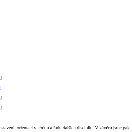
l
l
l
l
vení, orientaci v terénu a řadu dalších disciplín. V závěru jsme pak