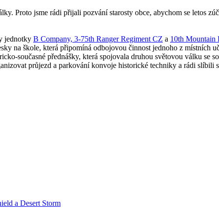
y. Proto jsme rádi přijali pozvání starosty obce, abychom se letos zú
y jednotky
B Company, 3-75th Ranger Regiment CZ
a
10th Mountain D
 na škole, která připomíná odbojovou činnost jednoho z místních učite
toricko-současné přednášky, která spojovala druhou světovou válku se s
zovat průjezd a parkování konvoje historické techniky a rádi slíbili sta
ield a Desert Storm