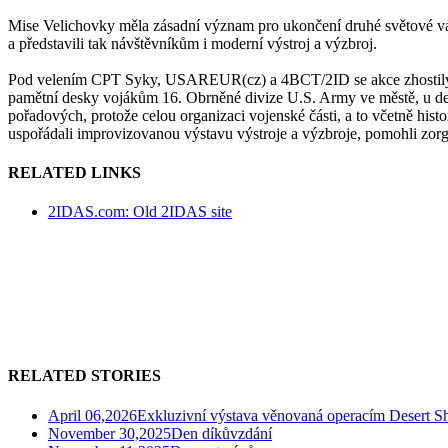
Mise Velichovky měla zásadní význam pro ukončení druhé světové válk
a představili tak návštěvníkům i moderní výstroj a výzbroj.
Pod velením CPT Syky, USAREUR(cz) a 4BCT/2ID se akce zhostil
pamětní desky vojákům 16. Obrněné divize U.S. Army ve městě, u desky
pořadových, protože celou organizaci vojenské části, a to včetně his
uspořádali improvizovanou výstavu výstroje a výzbroje, pomohli zorgani
RELATED LINKS
2IDAS.com: Old 2IDAS site
RELATED STORIES
April 06,2026
Exkluzivní výstava věnovaná operacím Desert Sh
November 30,2025
Den díkůvzdání