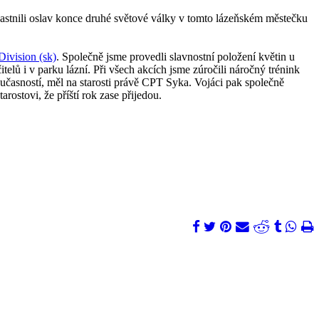
častnili oslav konce druhé světové války v tomto lázeňském městečku
ivision (sk)
. Společně jsme provedli slavnostní položení květin u
lů i v parku lázní. Při všech akcích jsme zúročili náročný trénink
oučasností, měl na starosti právě CPT Syka. Vojáci pak společně
rostovi, že příští rok zase přijedou.