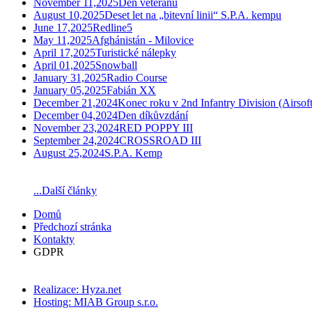
November 11,2025
Den veteránů
August 10,2025
Deset let na „bitevní linii“ S.P.A. kempu
June 17,2025
Redline5
May 11,2025
Afghánistán - Milovice
April 17,2025
Turistické nálepky
April 01,2025
Snowball
January 31,2025
Radio Course
January 05,2025
Fabián XX
December 21,2024
Konec roku v 2nd Infantry Division (Airsoft
December 04,2024
Den díkůvzdání
November 23,2024
RED POPPY III
September 24,2024
CROSSROAD III
August 25,2024
S.P.A. Kemp
...Další články
Domů
Předchozí stránka
Kontakty
GDPR
Realizace: Hyza.net
Hosting: MIAB Group s.r.o.