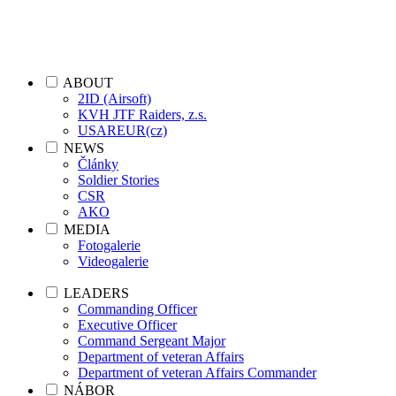
ABOUT
2ID (Airsoft)
KVH JTF Raiders, z.s.
USAREUR(cz)
NEWS
Články
Soldier Stories
CSR
AKO
MEDIA
Fotogalerie
Videogalerie
LEADERS
Commanding Officer
Executive Officer
Command Sergeant Major
Department of veteran Affairs
Department of veteran Affairs Commander
NÁBOR