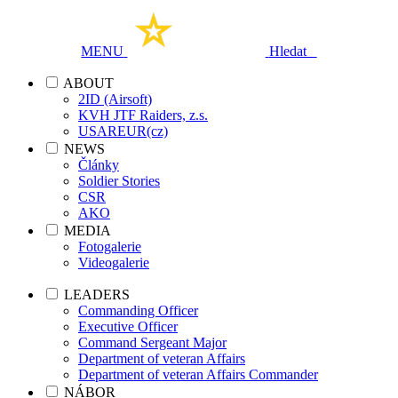
MENU
Hledat
ABOUT
2ID (Airsoft)
KVH JTF Raiders, z.s.
USAREUR(cz)
NEWS
Články
Soldier Stories
CSR
AKO
MEDIA
Fotogalerie
Videogalerie
LEADERS
Commanding Officer
Executive Officer
Command Sergeant Major
Department of veteran Affairs
Department of veteran Affairs Commander
NÁBOR