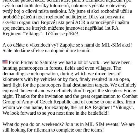
svých nachodili desítky kilometrů, nakonec vyústila v otevřený
tvrdý boj o cílová místa seskoku. My jsme si akci rozhodně užili a
probdělé páteční noci rozhodně nelitujeme. Díky za pozvání a
skvělou organizaci Bojové uskupení AČR a samozřejmě i našim
spojencům, ze kterých můžeme jmenovat například 1st.RA
Regiment "Vikings". Těšíme se příště!
A co děláte o víkendech vy? Zapojte se s námi do MIL-SIM akcí!
Stále hledáme střelce na doplnění fire teamů!
From Friday to Saturday we had a lot of work - we have been
hunting paratroopers in forests, fields and even villages. The
demanding search operation, during which we drove tens of
kilometers with by vehicles or by foot, finaly resulted in an open,
hard fight for the paratroopers final destination targets. We definitely
enjoyed the event and we definitely don`t regret the sleepless Friday
night. Thanks for the invitation and the great organization to Combat
Group of Army of Czech Republic and of course to our allies, from
whom we can name, for example, the 1st.RA Regiment "Vikings".
We look forward to se you next time in the battlefield!
What do you do on weekends? Join us in MIL-SIM events! We are
still looking for rifleman to complete our fire teams!