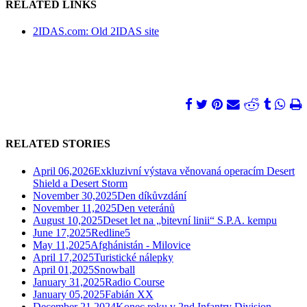
RELATED LINKS
2IDAS.com: Old 2IDAS site
RELATED STORIES
April 06,2026
Exkluzivní výstava věnovaná operacím Desert
Shield a Desert Storm
November 30,2025
Den díkůvzdání
November 11,2025
Den veteránů
August 10,2025
Deset let na „bitevní linii“ S.P.A. kempu
June 17,2025
Redline5
May 11,2025
Afghánistán - Milovice
April 17,2025
Turistické nálepky
April 01,2025
Snowball
January 31,2025
Radio Course
January 05,2025
Fabián XX
December 21,2024
Konec roku v 2nd Infantry Division