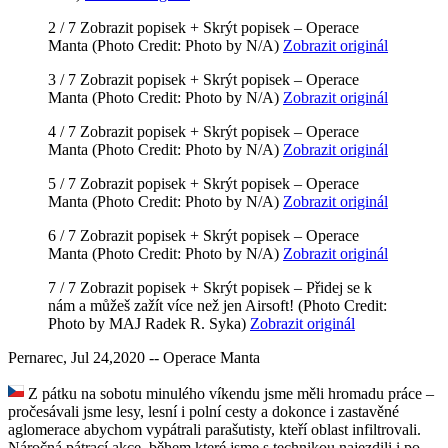
2 / 7
Zobrazit popisek +
Skrýt popisek –
Operace
Manta
(Photo Credit: Photo by N/A)
Zobrazit originál
3 / 7
Zobrazit popisek +
Skrýt popisek –
Operace
Manta
(Photo Credit: Photo by N/A)
Zobrazit originál
4 / 7
Zobrazit popisek +
Skrýt popisek –
Operace
Manta
(Photo Credit: Photo by N/A)
Zobrazit originál
5 / 7
Zobrazit popisek +
Skrýt popisek –
Operace
Manta
(Photo Credit: Photo by N/A)
Zobrazit originál
6 / 7
Zobrazit popisek +
Skrýt popisek –
Operace
Manta
(Photo Credit: Photo by N/A)
Zobrazit originál
7 / 7
Zobrazit popisek +
Skrýt popisek –
Přidej se k
nám a můžeš zažít více než jen Airsoft!
(Photo Credit:
Photo by MAJ Radek R. Syka)
Zobrazit originál
Pernarec, Jul 24,2020 -- Operace Manta
Z pátku na sobotu minulého víkendu jsme měli hromadu práce –
pročesávali jsme lesy, lesní i polní cesty a dokonce i zastavěné
aglomerace abychom vypátrali parašutisty, kteří oblast infiltrovali.
Náročná pátrací akce, během které jsme s technikou najezdili i po