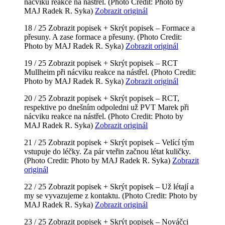
nácviku reakce na nástřel.
(Photo Credit: Photo by
MAJ Radek R. Syka)
Zobrazit originál
18 / 25
Zobrazit popisek +
Skrýt popisek –
Formace a
přesuny. A zase formace a přesuny.
(Photo Credit:
Photo by MAJ Radek R. Syka)
Zobrazit originál
19 / 25
Zobrazit popisek +
Skrýt popisek –
RCT
Mullheim při nácviku reakce na nástřel.
(Photo Credit:
Photo by MAJ Radek R. Syka)
Zobrazit originál
20 / 25
Zobrazit popisek +
Skrýt popisek –
RCT,
respektive po dnešním odpoledni už PVT Marek při
nácviku reakce na nástřel.
(Photo Credit: Photo by
MAJ Radek R. Syka)
Zobrazit originál
21 / 25
Zobrazit popisek +
Skrýt popisek –
Velící tým
vstupuje do léčky. Za pár vteřin začnou létat kuličky.
(Photo Credit: Photo by MAJ Radek R. Syka)
Zobrazit
originál
22 / 25
Zobrazit popisek +
Skrýt popisek –
Už létají a
my se vyvazujeme z kontaktu.
(Photo Credit: Photo by
MAJ Radek R. Syka)
Zobrazit originál
23 / 25
Zobrazit popisek +
Skrýt popisek –
Nováčci