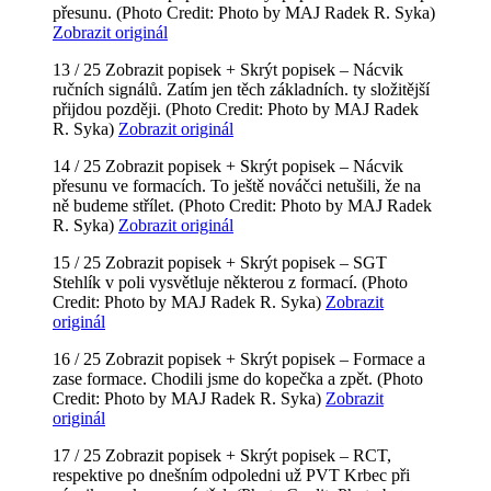
přesunu.
(Photo Credit: Photo by MAJ Radek R. Syka)
Zobrazit originál
13 / 25
Zobrazit popisek +
Skrýt popisek –
Nácvik
ručních signálů. Zatím jen těch základních. ty složitější
přijdou později.
(Photo Credit: Photo by MAJ Radek
R. Syka)
Zobrazit originál
14 / 25
Zobrazit popisek +
Skrýt popisek –
Nácvik
přesunu ve formacích. To ještě nováčci netušili, že na
ně budeme střílet.
(Photo Credit: Photo by MAJ Radek
R. Syka)
Zobrazit originál
15 / 25
Zobrazit popisek +
Skrýt popisek –
SGT
Stehlík v poli vysvětluje některou z formací.
(Photo
Credit: Photo by MAJ Radek R. Syka)
Zobrazit
originál
16 / 25
Zobrazit popisek +
Skrýt popisek –
Formace a
zase formace. Chodili jsme do kopečka a zpět.
(Photo
Credit: Photo by MAJ Radek R. Syka)
Zobrazit
originál
17 / 25
Zobrazit popisek +
Skrýt popisek –
RCT,
respektive po dnešním odpoledni už PVT Krbec při