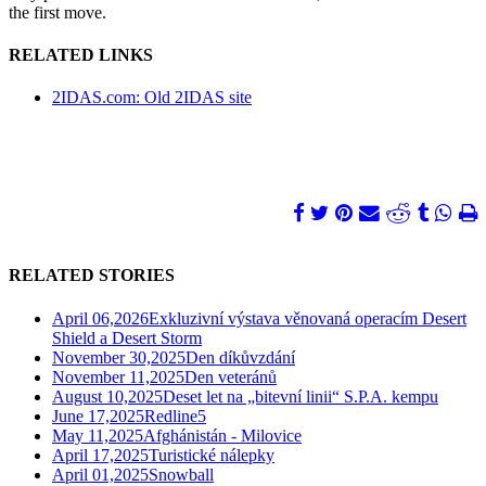
the first move.
RELATED LINKS
2IDAS.com: Old 2IDAS site
RELATED STORIES
April 06,2026
Exkluzivní výstava věnovaná operacím Desert
Shield a Desert Storm
November 30,2025
Den díkůvzdání
November 11,2025
Den veteránů
August 10,2025
Deset let na „bitevní linii“ S.P.A. kempu
June 17,2025
Redline5
May 11,2025
Afghánistán - Milovice
April 17,2025
Turistické nálepky
April 01,2025
Snowball