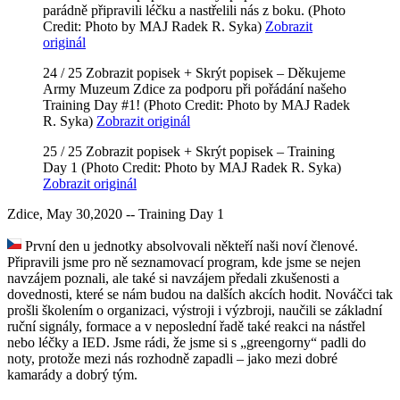
parádně připravili léčku a nastřelili nás z boku.
(Photo
Credit: Photo by MAJ Radek R. Syka)
Zobrazit
originál
24 / 25
Zobrazit popisek +
Skrýt popisek –
Děkujeme
Army Muzeum Zdice za podporu při pořádání našeho
Training Day #1!
(Photo Credit: Photo by MAJ Radek
R. Syka)
Zobrazit originál
25 / 25
Zobrazit popisek +
Skrýt popisek –
Training
Day 1
(Photo Credit: Photo by MAJ Radek R. Syka)
Zobrazit originál
Zdice, May 30,2020 -- Training Day 1
První den u jednotky absolvovali někteří naši noví členové.
Připravili jsme pro ně seznamovací program, kde jsme se nejen
navzájem poznali, ale také si navzájem předali zkušenosti a
dovednosti, které se nám budou na dalších akcích hodit. Nováčci tak
prošli školením o organizaci, výstroji i výzbroji, naučili se základní
ruční signály, formace a v neposlední řadě také reakci na nástřel
nebo léčky a IED. Jsme rádi, že jsme si s „greengorny“ padli do
noty, protože mezi nás rozhodně zapadli – jako mezi dobré
kamarády a dobrý tým.