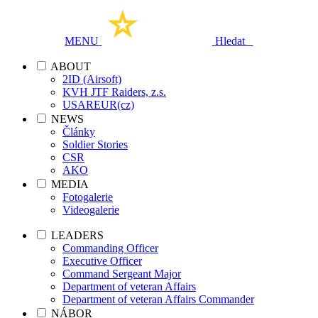
MENU
Hledat
ABOUT
2ID (Airsoft)
KVH JTF Raiders, z.s.
USAREUR(cz)
NEWS
Články
Soldier Stories
CSR
AKO
MEDIA
Fotogalerie
Videogalerie
LEADERS
Commanding Officer
Executive Officer
Command Sergeant Major
Department of veteran Affairs
Department of veteran Affairs Commander
NÁBOR