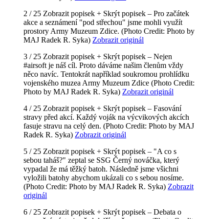
2 / 25
Zobrazit popisek +
Skrýt popisek –
Pro začátek
akce a seznámení "pod střechou" jsme mohli využít
prostory Army Muzeum Zdice.
(Photo Credit: Photo by
MAJ Radek R. Syka)
Zobrazit originál
3 / 25
Zobrazit popisek +
Skrýt popisek –
Nejen
#airsoft je náš cíl. Proto dáváme našim členům vždy
něco navíc. Tentokrát například soukromou prohlídku
vojenského muzea Army Muzeum Zdice
(Photo Credit:
Photo by MAJ Radek R. Syka)
Zobrazit originál
4 / 25
Zobrazit popisek +
Skrýt popisek –
Fasování
stravy před akcí. Každý voják na výcvikových akcích
fasuje stravu na celý den.
(Photo Credit: Photo by MAJ
Radek R. Syka)
Zobrazit originál
5 / 25
Zobrazit popisek +
Skrýt popisek –
"A co s
sebou taháš?" zeptal se SSG Černý nováčka, který
vypadal že má těžký batoh. Následně jsme všichni
vyložili batohy abychom ukázali co s sebou nosíme.
(Photo Credit: Photo by MAJ Radek R. Syka)
Zobrazit
originál
6 / 25
Zobrazit popisek +
Skrýt popisek –
Debata o