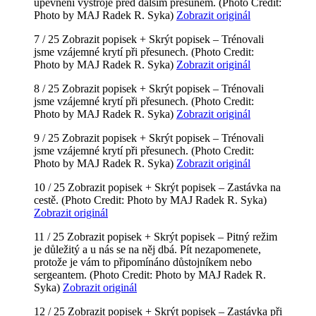
upevnění výstroje před dalším přesunem.
(Photo Credit:
Photo by MAJ Radek R. Syka)
Zobrazit originál
7 / 25
Zobrazit popisek +
Skrýt popisek –
Trénovali
jsme vzájemné krytí při přesunech.
(Photo Credit:
Photo by MAJ Radek R. Syka)
Zobrazit originál
8 / 25
Zobrazit popisek +
Skrýt popisek –
Trénovali
jsme vzájemné krytí při přesunech.
(Photo Credit:
Photo by MAJ Radek R. Syka)
Zobrazit originál
9 / 25
Zobrazit popisek +
Skrýt popisek –
Trénovali
jsme vzájemné krytí při přesunech.
(Photo Credit:
Photo by MAJ Radek R. Syka)
Zobrazit originál
10 / 25
Zobrazit popisek +
Skrýt popisek –
Zastávka na
cestě.
(Photo Credit: Photo by MAJ Radek R. Syka)
Zobrazit originál
11 / 25
Zobrazit popisek +
Skrýt popisek –
Pitný režim
je důležitý a u nás se na něj dbá. Pít nezapomenete,
protože je vám to připomínáno důstojníkem nebo
sergeantem.
(Photo Credit: Photo by MAJ Radek R.
Syka)
Zobrazit originál
12 / 25
Zobrazit popisek +
Skrýt popisek –
Zastávka při