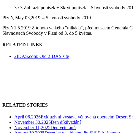
3 / 3
Zobrazit popisek +
Skrýt popisek –
Slavnosti svobody 20
Plzeň, May 03,2019 -- Slavnosti svobody 2019
Plzeň 1.5.2019 Z tohoto velkého "mikáda", před museem Generála G.
Slavnostech Svobody v Plzni od 3. do 5.května.
RELATED LINKS
2IDAS.com: Old 2IDAS site
RELATED STORIES
April 06,2026
Exkluzivní výstava věnovaná operacím Desert Sh
November 30,2025
Den díkůvzdání
November 11,2025
Den veteránů
August 10,2025
Deset let na „bitevní linii“ S.P.A. kempu