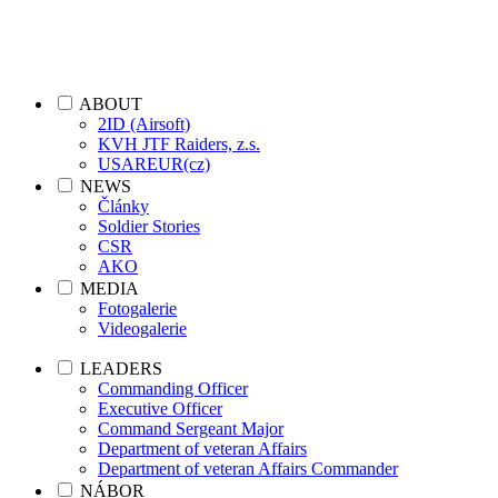
ABOUT
2ID (Airsoft)
KVH JTF Raiders, z.s.
USAREUR(cz)
NEWS
Články
Soldier Stories
CSR
AKO
MEDIA
Fotogalerie
Videogalerie
LEADERS
Commanding Officer
Executive Officer
Command Sergeant Major
Department of veteran Affairs
Department of veteran Affairs Commander
NÁBOR