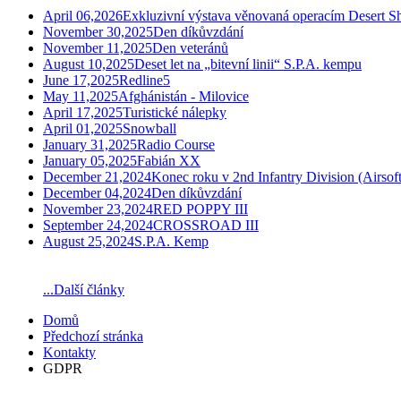
April 06,2026
Exkluzivní výstava věnovaná operacím Desert Sh
November 30,2025
Den díkůvzdání
November 11,2025
Den veteránů
August 10,2025
Deset let na „bitevní linii“ S.P.A. kempu
June 17,2025
Redline5
May 11,2025
Afghánistán - Milovice
April 17,2025
Turistické nálepky
April 01,2025
Snowball
January 31,2025
Radio Course
January 05,2025
Fabián XX
December 21,2024
Konec roku v 2nd Infantry Division (Airsoft
December 04,2024
Den díkůvzdání
November 23,2024
RED POPPY III
September 24,2024
CROSSROAD III
August 25,2024
S.P.A. Kemp
...Další články
Domů
Předchozí stránka
Kontakty
GDPR