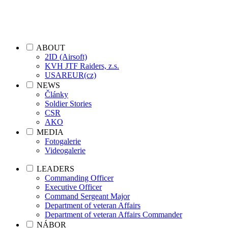
ABOUT
2ID (Airsoft)
KVH JTF Raiders, z.s.
USAREUR(cz)
NEWS
Články
Soldier Stories
CSR
AKO
MEDIA
Fotogalerie
Videogalerie
LEADERS
Commanding Officer
Executive Officer
Command Sergeant Major
Department of veteran Affairs
Department of veteran Affairs Commander
NÁBOR