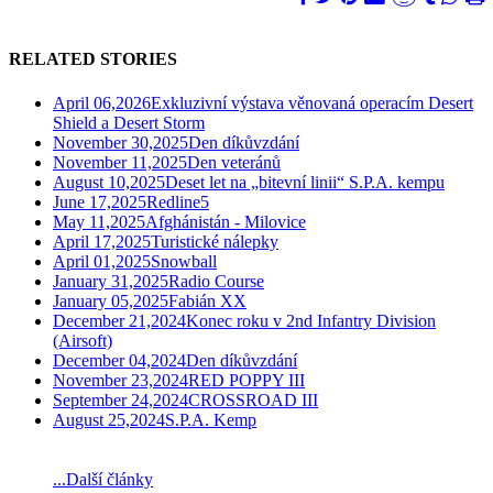
RELATED STORIES
April 06,2026
Exkluzivní výstava věnovaná operacím Desert
Shield a Desert Storm
November 30,2025
Den díkůvzdání
November 11,2025
Den veteránů
August 10,2025
Deset let na „bitevní linii“ S.P.A. kempu
June 17,2025
Redline5
May 11,2025
Afghánistán - Milovice
April 17,2025
Turistické nálepky
April 01,2025
Snowball
January 31,2025
Radio Course
January 05,2025
Fabián XX
December 21,2024
Konec roku v 2nd Infantry Division
(Airsoft)
December 04,2024
Den díkůvzdání
November 23,2024
RED POPPY III
September 24,2024
CROSSROAD III
August 25,2024
S.P.A. Kemp
...Další články