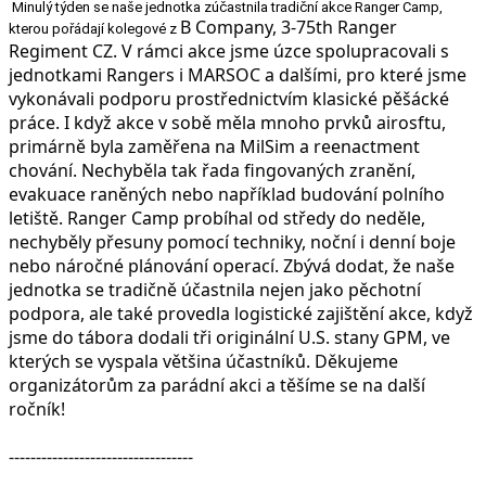
Minulý týden se naše jednotka zúčastnila tradiční akce Ranger Camp,
B Company, 3-75th Ranger
kterou pořádají kolegové z
Regiment CZ. V rámci akce jsme úzce spolupracovali s
jednotkami Rangers i MARSOC a dalšími, pro které jsme
vykonávali podporu prostřednictvím klasické pěšácké
práce. I když akce v sobě měla mnoho prvků airosftu,
primárně byla zaměřena na MilSim a reenactment
chování. Nechyběla tak řada fingovaných zranění,
evakuace raněných nebo například budování polního
letiště. Ranger Camp probíhal od středy do neděle,
nechyběly přesuny pomocí techniky, noční i denní boje
nebo náročné plánování operací. Zbývá dodat, že naše
jednotka se tradičně účastnila nejen jako pěchotní
podpora, ale také provedla logistické zajištění akce, když
jsme do tábora dodali tři originální U.S. stany GPM, ve
kterých se vyspala většina účastníků. Děkujeme
organizátorům za parádní akci a těšíme se na další
ročník!
----------------------------------