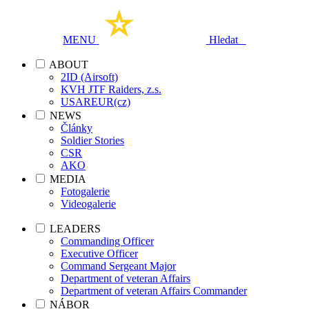
MENU
Hledat
ABOUT
2ID (Airsoft)
KVH JTF Raiders, z.s.
USAREUR(cz)
NEWS
Články
Soldier Stories
CSR
AKO
MEDIA
Fotogalerie
Videogalerie
LEADERS
Commanding Officer
Executive Officer
Command Sergeant Major
Department of veteran Affairs
Department of veteran Affairs Commander
NÁBOR