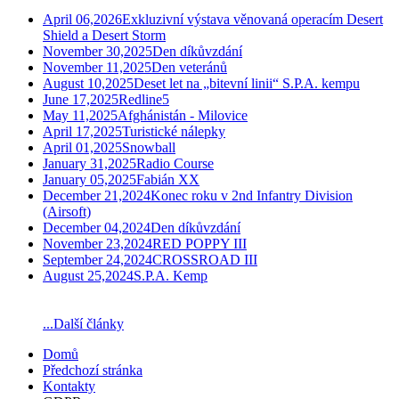
April 06,2026
Exkluzivní výstava věnovaná operacím Desert
Shield a Desert Storm
November 30,2025
Den díkůvzdání
November 11,2025
Den veteránů
August 10,2025
Deset let na „bitevní linii“ S.P.A. kempu
June 17,2025
Redline5
May 11,2025
Afghánistán - Milovice
April 17,2025
Turistické nálepky
April 01,2025
Snowball
January 31,2025
Radio Course
January 05,2025
Fabián XX
December 21,2024
Konec roku v 2nd Infantry Division
(Airsoft)
December 04,2024
Den díkůvzdání
November 23,2024
RED POPPY III
September 24,2024
CROSSROAD III
August 25,2024
S.P.A. Kemp
...Další články
Domů
Předchozí stránka
Kontakty