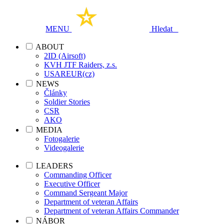
MENU
Hledat
ABOUT
2ID (Airsoft)
KVH JTF Raiders, z.s.
USAREUR(cz)
NEWS
Články
Soldier Stories
CSR
AKO
MEDIA
Fotogalerie
Videogalerie
LEADERS
Commanding Officer
Executive Officer
Command Sergeant Major
Department of veteran Affairs
Department of veteran Affairs Commander
NÁBOR