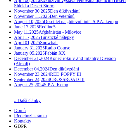
April 06,2026
Exkluzivní výstava věnovaná operacím Desert
Shield a Desert Storm
November 30,2025
Den díkůvzdání
November 11,2025
Den veteránů
August 10,2025
Deset let na „bitevní linii“ S.P.A. kempu
June 17,2025
Redline5
May 11,2025
Afghánistán - Milovice
April 17,2025
Turistické nálepky
April 01,2025
Snowball
January 31,2025
Radio Course
January 05,2025
Fabián XX
December 21,2024
Konec roku v 2nd Infantry Division
(Airsoft)
December 04,2024
Den díkůvzdání
November 23,2024
RED POPPY III
September 24,2024
CROSSROAD III
August 25,2024
S.P.A. Kemp
...Další články
Domů
Předchozí stránka
Kontakty
GDPR