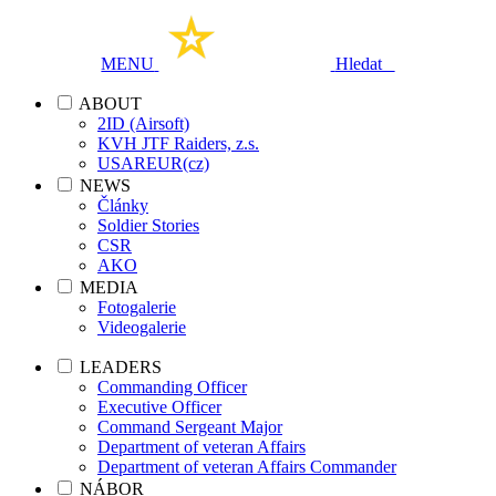
MENU
Hledat
ABOUT
2ID (Airsoft)
KVH JTF Raiders, z.s.
USAREUR(cz)
NEWS
Články
Soldier Stories
CSR
AKO
MEDIA
Fotogalerie
Videogalerie
LEADERS
Commanding Officer
Executive Officer
Command Sergeant Major
Department of veteran Affairs
Department of veteran Affairs Commander
NÁBOR