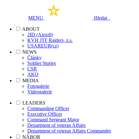
MENU
Hledat
ABOUT
2ID (Airsoft)
KVH JTF Raiders, z.s.
USAREUR(cz)
NEWS
Články
Soldier Stories
CSR
AKO
MEDIA
Fotogalerie
Videogalerie
LEADERS
Commanding Officer
Executive Officer
Command Sergeant Major
Department of veteran Affairs
Department of veteran Affairs Commander
NÁBOR