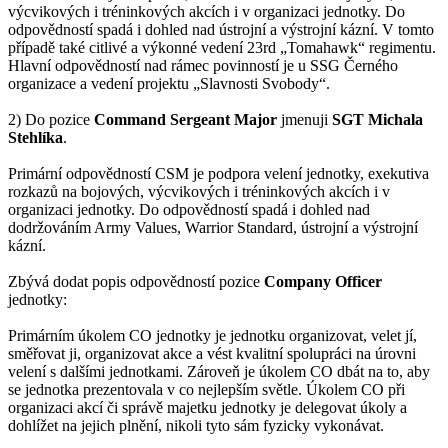
výcvikových i tréninkových akcích i v organizaci jednotky. Do
odpovědností spadá i dohled nad ústrojní a výstrojní kázní. V tomto
případě také citlivé a výkonné vedení 23rd „Tomahawk“ regimentu.
Hlavní odpovědností nad rámec povinností je u SSG Černého
organizace a vedení projektu „Slavnosti Svobody“.
2) Do pozice
Command Sergeant Major
jmenuji
SGT Michala
Stehlíka
.
Primární odpovědností CSM je podpora velení jednotky, exekutiva
rozkazů na bojových, výcvikových i tréninkových akcích i v
organizaci jednotky. Do odpovědností spadá i dohled nad
dodržováním Army Values, Warrior Standard, ústrojní a výstrojní
kázní.
Zbývá dodat popis odpovědností pozice
Company Officer
jednotky:
Primárním úkolem CO jednotky je jednotku organizovat, velet jí,
směřovat ji, organizovat akce a vést kvalitní spolupráci na úrovni
velení s dalšími jednotkami. Zároveň je úkolem CO dbát na to, aby
se jednotka prezentovala v co nejlepším světle. Úkolem CO při
organizaci akcí či správě majetku jednotky je delegovat úkoly a
dohlížet na jejich plnění, nikoli tyto sám fyzicky vykonávat.