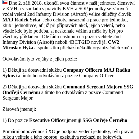
Dne 2. září 2018, ukončil svou činnost v naší jednotce, člensvtví
v KVH a v souladu s pravidly KVH a SOP jednotky se zároveň
vzdal velení 2nd Infantry Division (Airsoft) velice důležitý člověk
MAJ Radek Syka
. Jeho ochoty, nasazení a práce pro jednotku,
klub i jednotlivce, ať již při přípravách akcí, jejich velení, nebo
všude kde bylo potřeba, si neskonale vážím a měla by být pro
všechny příkladem. Dle řádu nastupuji na pozici velitele 2nd
Infantry Division (Airsoft) neboli 4BCT/2ID nově já,
CW2
Miroslav Hyža
a spolu s tím přichází několik organizačních změn.
Odvolávám tyto vojáky z jejich pozic:
1) Děkuji za dosavadní službu
Company Officeru MAJ Radku
Sykovi
a tímto ho odvolávám z pozice Company Officer.
2) Děkuji za dosavadní službu
Command Sergeant Majoru SSG
Ondřeji Černému
a tímto ho odvolávám z pozice Command
Sergeant Major.
Zároveň jmenuji:
1) Do pozice
Executive Officer
jmenuji
SSG Onřeje Černého
Primární odpovědností XO je podpora vedení jednotky, býti pravou
rukou velitele a jeho oporou, exekutiva rozkazů na bojových,