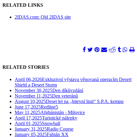
RELATED LINKS
2IDAS.com: Old 2IDAS site
RELATED STORIES
April 06,2026
Exkluzivní výstava věnovaná operacím Desert
Shield a Desert Storm
November 30,2025
Den díkůvzdání
November 11,2025
Den veteránů
August 10,2025
Deset let na „bitevní linii“ S.P.A. kempu
June 17,2025
Redline5
May 11,2025
Afghánistán - Milovice
April 17,2025
Turistické nálepky
April 01,2025
Snowball
January 31,2025
Radio Course
January 05,2025
Fabián XX