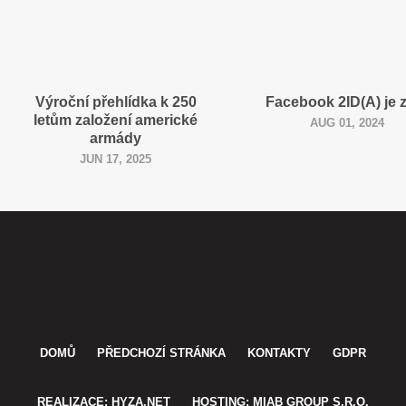
Výroční přehlídka k 250
Facebook 2ID(A) je 
letům založení americké
AUG 01, 2024
armády
JUN 17, 2025
DOMŮ
PŘEDCHOZÍ STRÁNKA
KONTAKTY
GDPR
REALIZACE: HYZA.NET
HOSTING: MIAB GROUP S.R.O.