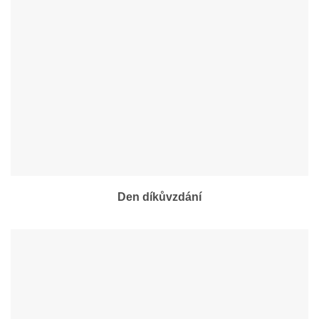
Den díkůvzdání