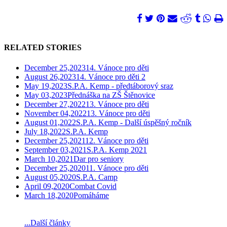
RELATED STORIES
December 25,2023
14. Vánoce pro děti
August 26,2023
14. Vánoce pro děti 2
May 19,2023
S.P.A. Kemp - předtáborový sraz
May 03,2023
Přednáška na ZŠ Štěnovice
December 27,2022
13. Vánoce pro děti
November 04,2022
13. Vánoce pro děti
August 01,2022
S.P.A. Kemp - Další úspěšný ročník
July 18,2022
S.P.A. Kemp
December 25,2021
12. Vánoce pro děti
September 03,2021
S.P.A. Kemp 2021
March 10,2021
Dar pro seniory
December 25,2020
11. Vánoce pro děti
August 05,2020
S.P.A. Camp
April 09,2020
Combat Covid
March 18,2020
Pomáháme
...Další články