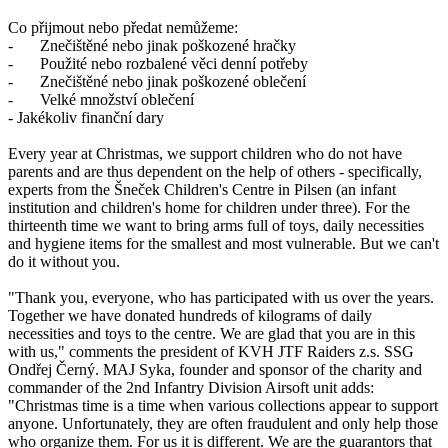
Co přijmout nebo předat nemůžeme:
-
Znečištěné nebo jinak poškozené hračky
-
Použité nebo rozbalené věci denní potřeby
-
Znečištěné nebo jinak poškozené oblečení
-
Velké množství oblečení
- Jakékoliv finanční dary
Every year at Christmas, we support children who do not have
parents and are thus dependent on the help of others - specifically,
experts from the Šneček Children's Centre in Pilsen (an infant
institution and children's home for children under three). For the
thirteenth time we want to bring arms full of toys, daily necessities
and hygiene items for the smallest and most vulnerable. But we can't
do it without you.
"Thank you, everyone, who has participated with us over the years.
Together we have donated hundreds of kilograms of daily
necessities and toys to the centre. We are glad that you are in this
with us," comments the president of KVH JTF Raiders z.s. SSG
Ondřej Černý. MAJ Syka, founder and sponsor of the charity and
commander of the 2nd Infantry Division Airsoft unit adds:
"Christmas time is a time when various collections appear to support
anyone. Unfortunately, they are often fraudulent and only help those
who organize them. For us it is different. We are the guarantors that