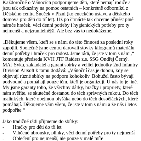
Každoročně o Vánocích podporujeme děti, které nemají rodiče a
jsou tak odkázány na pomoc ostatních – konkrétně odborníků z
Dětského centra Šneček v Plzni (kojeneckého ústavu a dětského
domova pro děti do tří let). Už po čtrnácté tak chceme přinést plné
náruče hraček, věcí denní potřeby i hygienických potřeby pro ty
nejmenší a nejzranitelnější. Ale bez vás to nedokážeme.
„Děkujeme všem, kteří se s námi do této činnosti za poslední roky
zapojili. Společně jsme centru darovali stovky kilogramů materiálu
denní potřeby i hraček pro radost. Jsme rádi, že jste v tom s námi,“
komentuje předseda KVH JTF Raiders z.s. SSG Ondřej Černý.
MAJ Syka, zakladatel a garant sbírky a velitel jednotky 2nd Infantry
Division Airsoft k tomu dodává: „Vánoční čas je dobou, kdy se
objevují různé sbírky na podporu kohokoliv. Bohužel často bývají
podvodné a pomáhají pouze těm, kteří je organizují. U nás to je jiné.
My jsme garanty toho, že všechny dárky, hračky i propriety, které
nám svěříte, se skutečně dostanou do těch správných rukou. Do těch
malinkých, které obejmou plyšáka nebo do těch dospěláckých, které
pomáhají. Děkujeme vám všem, že jste v tom s námi a že nás i letos
podpoříte.“
Jako tradičně rádi přijmeme do sbírky:
-
Hračky pro děti do tří let
-
Vlhčené ubrousky, plínky, věci denní potřeby pro ty nejmenší
-
Oblečení pro nejmenší, ale pouze v malé míře