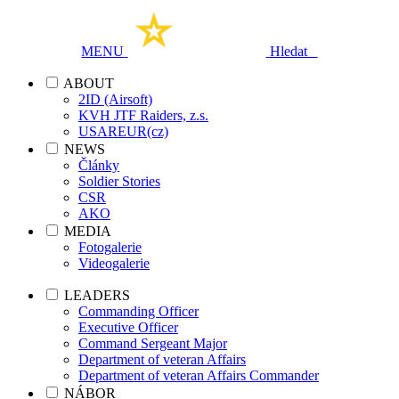
MENU
Hledat
ABOUT
2ID (Airsoft)
KVH JTF Raiders, z.s.
USAREUR(cz)
NEWS
Články
Soldier Stories
CSR
AKO
MEDIA
Fotogalerie
Videogalerie
LEADERS
Commanding Officer
Executive Officer
Command Sergeant Major
Department of veteran Affairs
Department of veteran Affairs Commander
NÁBOR