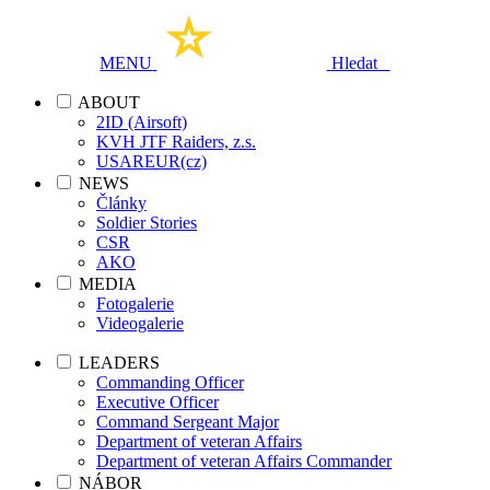
MENU
Hledat
ABOUT
2ID (Airsoft)
KVH JTF Raiders, z.s.
USAREUR(cz)
NEWS
Články
Soldier Stories
CSR
AKO
MEDIA
Fotogalerie
Videogalerie
LEADERS
Commanding Officer
Executive Officer
Command Sergeant Major
Department of veteran Affairs
Department of veteran Affairs Commander
NÁBOR