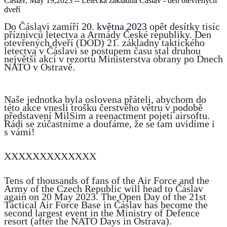
Čáslav, May 19,2023 -- Letecká základna Čáslav - den otevřených
dveří
Do Čáslavi zamíří
20. května 2023
opět desítky tisíc
příznivců letectva a Armády České republiky. Den
otevřených dveří (DOD) 21. základny taktického
letectva v Čáslavi se postupem času stal druhou
největší akcí v rezortu Ministerstva obrany po Dnech
NATO v Ostravě.
Naše jednotka byla oslovena přáteli, abychom do
této akce vnesli trošku čerstvého větru v podobě
představení MilSim a reenactment pojetí airsoftu.
Rádi se zúčastníme a doufáme, že se tam uvidíme i
s vámi!
XXXXXXXXXXXXX
Tens of thousands of fans of the Air Force and the
Army of the Czech Republic will head to Čáslav
again on 20 May 2023. The Open Day of the 21st
Tactical Air Force Base in Čáslav has become the
second largest event in the Ministry of Defence
resort (after the NATO Days in Ostrava).