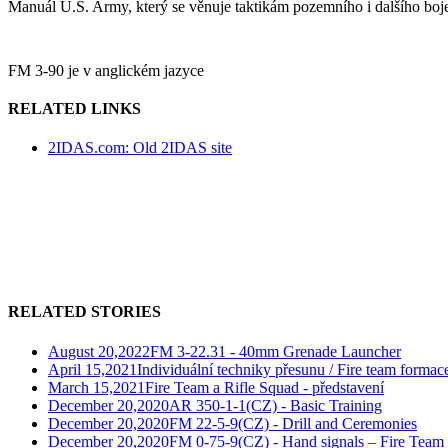
Manuál U.S. Army, který se věnuje taktikám pozemního i dalšího boje,
FM 3-90 je v anglickém jazyce
RELATED LINKS
2IDAS.com: Old 2IDAS site
RELATED STORIES
August 20,2022
FM 3-22.31 - 40mm Grenade Launcher
April 15,2021
Individuální techniky přesunu / Fire team formac
March 15,2021
Fire Team a Rifle Squad - představení
December 20,2020
AR 350-1-1(CZ) - Basic Training
December 20,2020
FM 22-5-9(CZ) - Drill and Ceremonies
December 20,2020
FM 0-75-9(CZ) - Hand signals – Fire Team