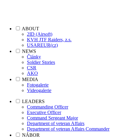
ABOUT
2ID (Airsoft)
KVH JTF Raiders, z.s.
USAREUR(cz)
NEWS
Články
Soldier Stories
CSR
AKO
MEDIA
Fotogalerie
Videogalerie
LEADERS
Commanding Officer
Executive Officer
Command Sergeant Major
Department of veteran Affairs
Department of veteran Affairs Commander
NÁBOR