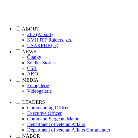
ABOUT
2ID (Airsoft)
KVH JTF Raiders, z.s.
USAREUR(cz)
NEWS
Články
Soldier Stories
CSR
AKO
MEDIA
Fotogalerie
Videogalerie
LEADERS
Commanding Officer
Executive Officer
Command Sergeant Major
Department of veteran Affairs
Department of veteran Affairs Commander
NÁBOR