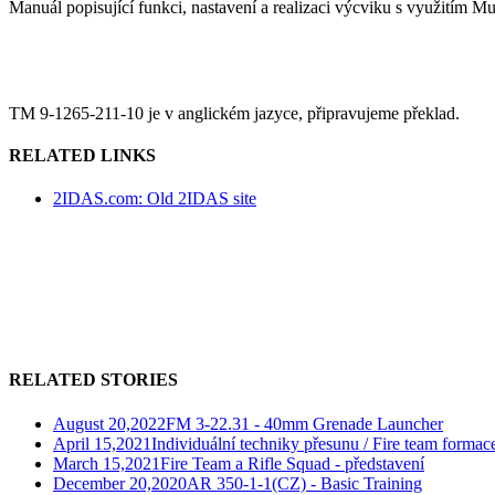
Manuál popisující funkci, nastavení a realizaci výcviku s využitím 
TM 9-1265-211-10 je v anglickém jazyce, připravujeme překlad.
RELATED LINKS
2IDAS.com: Old 2IDAS site
RELATED STORIES
August 20,2022
FM 3-22.31 - 40mm Grenade Launcher
April 15,2021
Individuální techniky přesunu / Fire team formac
March 15,2021
Fire Team a Rifle Squad - představení
December 20,2020
AR 350-1-1(CZ) - Basic Training