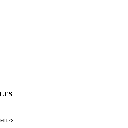
ILES
l MILES