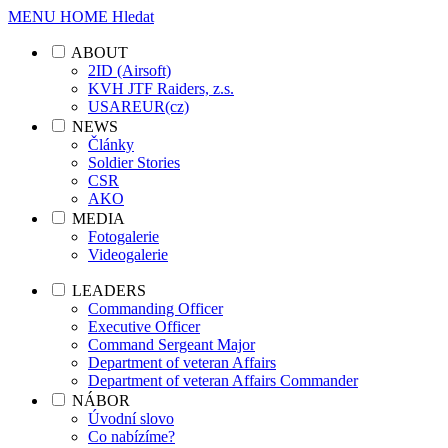
MENU
HOME
Hledat
ABOUT
2ID (Airsoft)
KVH JTF Raiders, z.s.
USAREUR(cz)
NEWS
Články
Soldier Stories
CSR
AKO
MEDIA
Fotogalerie
Videogalerie
LEADERS
Commanding Officer
Executive Officer
Command Sergeant Major
Department of veteran Affairs
Department of veteran Affairs Commander
NÁBOR
Úvodní slovo
Co nabízíme?