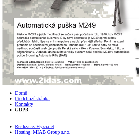
Domů
Předchozí stránka
Kontakty
GDPR
Realizace: Hyza.net
Hosting: MIAB Group s.r.o.