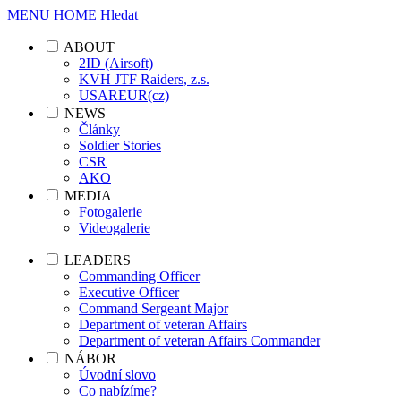
MENU
HOME
Hledat
ABOUT
2ID (Airsoft)
KVH JTF Raiders, z.s.
USAREUR(cz)
NEWS
Články
Soldier Stories
CSR
AKO
MEDIA
Fotogalerie
Videogalerie
LEADERS
Commanding Officer
Executive Officer
Command Sergeant Major
Department of veteran Affairs
Department of veteran Affairs Commander
NÁBOR
Úvodní slovo
Co nabízíme?