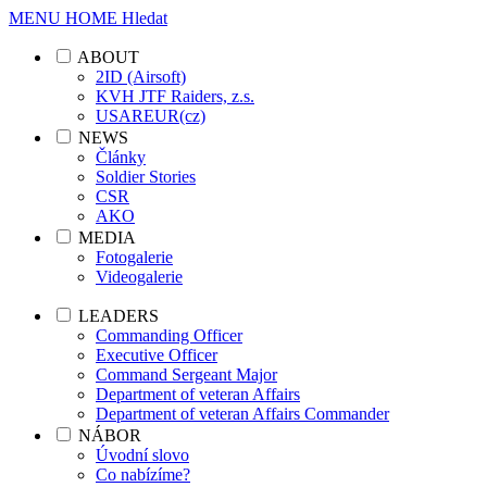
MENU
HOME
Hledat
ABOUT
2ID (Airsoft)
KVH JTF Raiders, z.s.
USAREUR(cz)
NEWS
Články
Soldier Stories
CSR
AKO
MEDIA
Fotogalerie
Videogalerie
LEADERS
Commanding Officer
Executive Officer
Command Sergeant Major
Department of veteran Affairs
Department of veteran Affairs Commander
NÁBOR
Úvodní slovo
Co nabízíme?