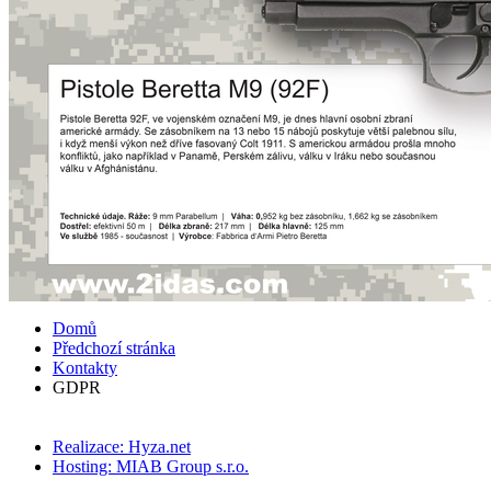
Domů
Předchozí stránka
Kontakty
GDPR
Realizace: Hyza.net
Hosting: MIAB Group s.r.o.