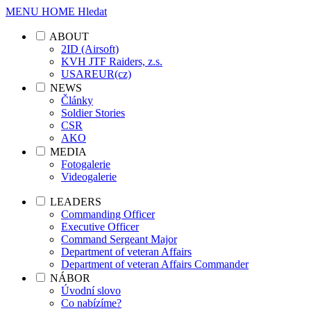
MENU
HOME
Hledat
ABOUT
2ID (Airsoft)
KVH JTF Raiders, z.s.
USAREUR(cz)
NEWS
Články
Soldier Stories
CSR
AKO
MEDIA
Fotogalerie
Videogalerie
LEADERS
Commanding Officer
Executive Officer
Command Sergeant Major
Department of veteran Affairs
Department of veteran Affairs Commander
NÁBOR
Úvodní slovo
Co nabízíme?